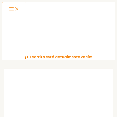
MAIN
Ir
MENU
al
contenido
¡Tu carrito está actualmente vacío!