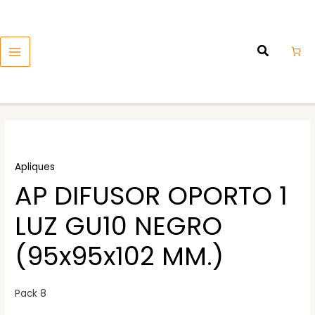
Ir
MAIN
al
MENU
contenido
Apliques
AP DIFUSOR OPORTO 1
LUZ GU10 NEGRO
(95x95x102 MM.)
Pack 8