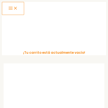
MAIN
Ir
MENU
al
contenido
¡Tu carrito está actualmente vacío!