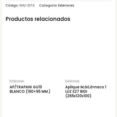
Código:
SHU-1073
Categoría:
Exteriores
Productos relacionados
Exteriores
Exteriores
AP/TRAPANI GU10
Aplique M‚àö‚â•naco 1
BLANCO (190×95 MM.)
LUZ E27 BIDI
(265x120x100)