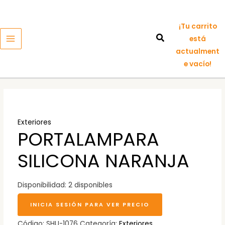
Ir
MAIN
al
MENU
¡Tu carrito
contenido
está
actualment
e vacío!
Exteriores
PORTALAMPARA
SILICONA NARANJA
Disponibilidad:
2 disponibles
INICIA SESIÓN PARA VER PRECIO
Código:
SHU-1076
Categoría:
Exteriores