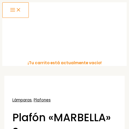
MAIN
Ir
MENU
al
contenido
¡Tu carrito está actualmente vacío!
Lámparas
,
Plafones
Plafón «MARBELLA»