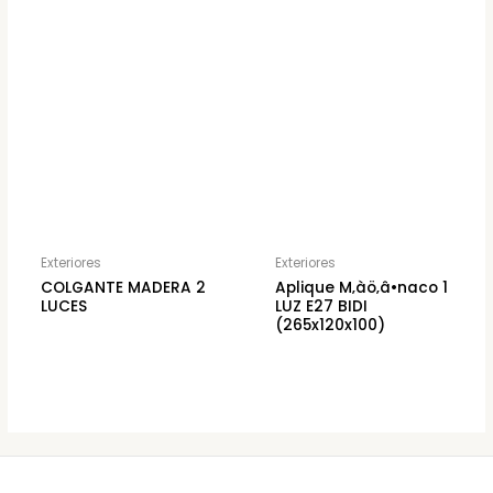
Exteriores
Exteriores
COLGANTE MADERA 2
Aplique M‚àö‚â•naco 1
LUCES
LUZ E27 BIDI
(265x120x100)