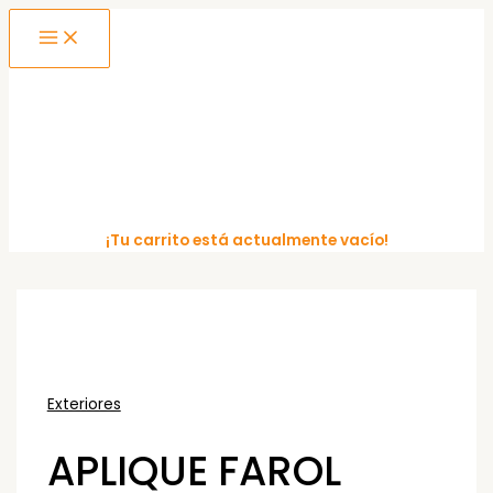
MAIN
Ir
MENU
al
contenido
¡Tu carrito está actualmente vacío!
Exteriores
APLIQUE FAROL