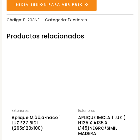
INICIA SESIÓN PARA VER PRECIO
Código:
P-293NE
Categoría:
Exteriores
Productos relacionados
Exteriores
Exteriores
Aplique M‚àö‚â•naco 1
APLIQUE IMOLA 1 LUZ (
LUZ E27 BIDI
H135 X A135 X
(265x120x100)
L145)NEGRO/SIMIL
MADERA