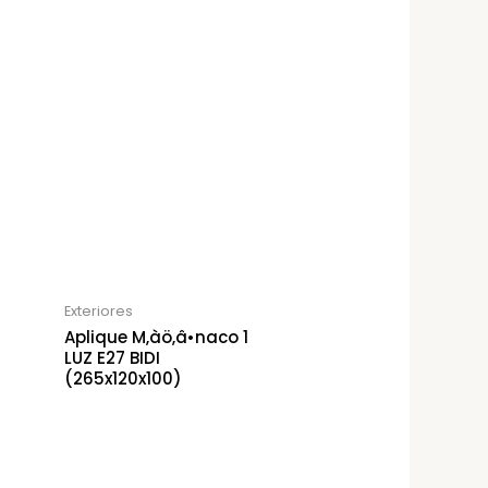
Exteriores
Aplique M‚àö‚â•naco 1
LUZ E27 BIDI
(265x120x100)