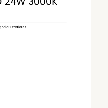
 24W 3000K
goría:
Exteriores