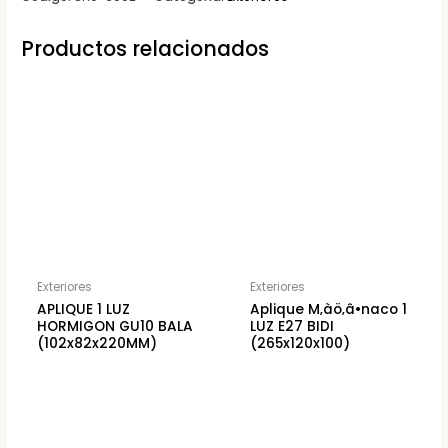
Productos relacionados
Exteriores
Exteriores
APLIQUE 1 LUZ
Aplique M‚àö‚â•naco 1
HORMIGON GU10 BALA
LUZ E27 BIDI
(102x82x220MM)
(265x120x100)