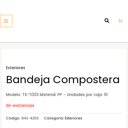
Ir
MAIN
al
MENU
contenido
Exteriores
Bandeja Compostera
Modelo: TX-T003 Material: PP – Unidades por caja: 10
Sin existencias
Código:
SHU-4250
Categoría:
Exteriores