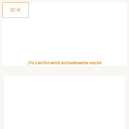
MAIN
Ir
MENU
al
contenido
¡Tu carrito está actualmente vacío!