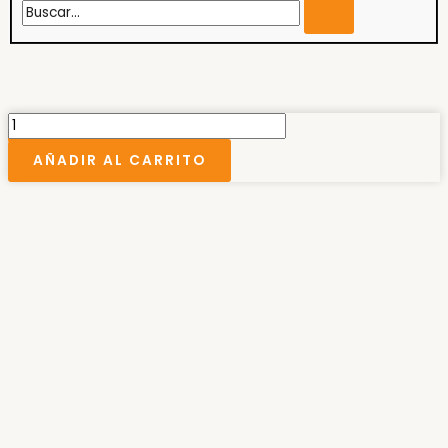
LAMPARA
WESTINGHOUSE
AÑADIR AL CARRITO
E27
15W
FRIA
cantidad