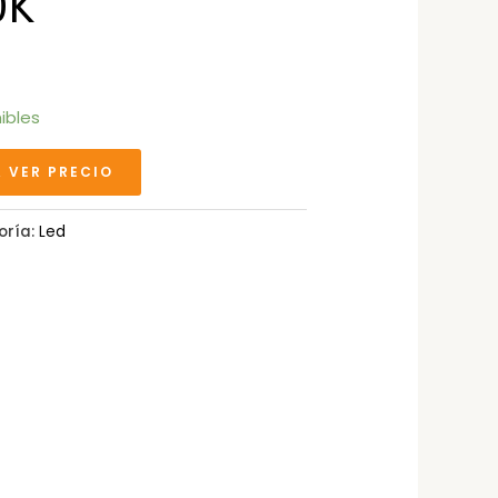
0K
ibles
A VER PRECIO
oría:
Led