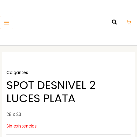
Ir
MAIN
al
MENU
contenido
Colgantes
SPOT DESNIVEL 2
LUCES PLATA
28 x 23
Sin existencias