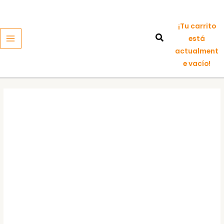
Ir
MAIN
al
MENU
¡Tu carrito
contenido
está
actualment
e vacío!