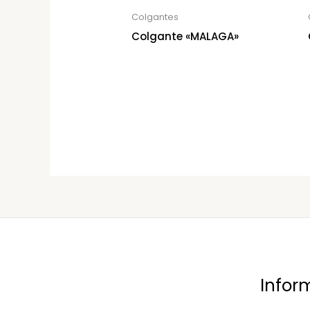
Colgantes
Colgante «MALAGA»
Infor