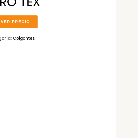
RO TEX
 VER PRECIO
goría:
Colgantes