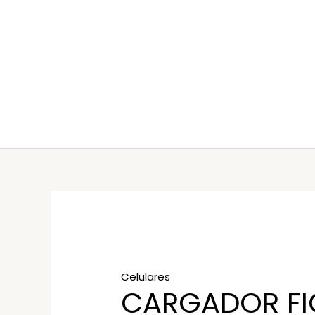
Ir
al
contenido
Celulares
CARGADOR FI