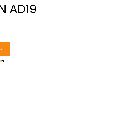
N AD19
IO
es