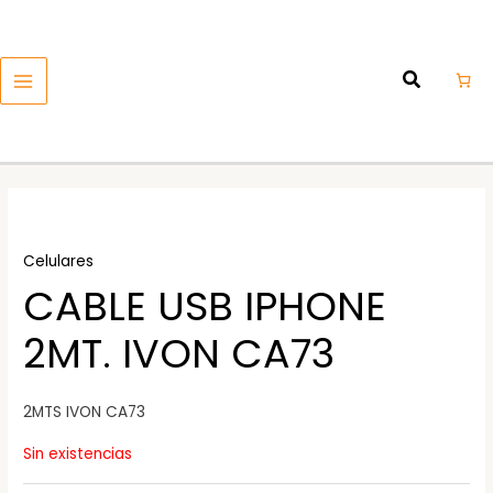
Ir
MAIN
al
MENU
contenido
Celulares
CABLE USB IPHONE
2MT. IVON CA73
2MTS IVON CA73
Sin existencias