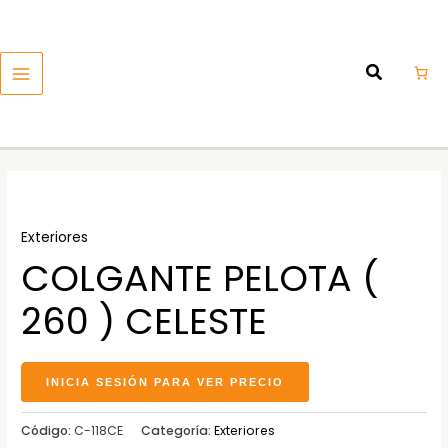
Ir
MAIN
al
MENU
contenido
Exteriores
COLGANTE PELOTA (
260 ) CELESTE
INICIA SESIÓN PARA VER PRECIO
Código:
C-118CE
Categoría:
Exteriores