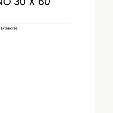
O 30 X 60
:
Exteriores