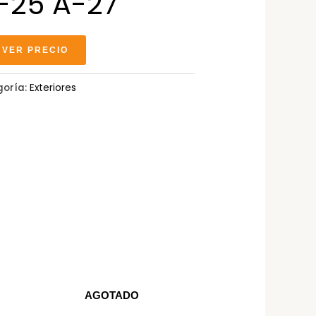
-25 A-27
 VER PRECIO
goría:
Exteriores
AGOTADO