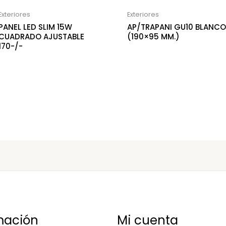
Exteriores
Exteriores
PANEL LED SLIM 15W
AP/TRAPANI GU10 BLANCO
CUADRADO AJUSTABLE
(190×95 MM.)
170-/-
mación
Mi cuenta