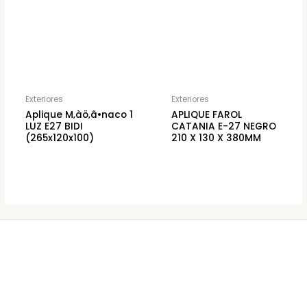
Exteriores
Exteriores
Aplique M‚àö‚â•naco 1
APLIQUE FAROL
LUZ E27 BIDI
CATANIA E-27 NEGRO
(265x120x100)
210 X 130 X 380MM