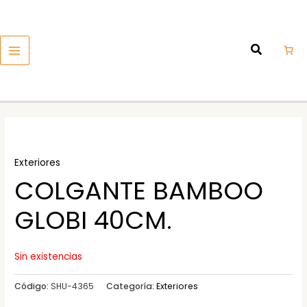
Ir
MAIN
al
MENU
contenido
Exteriores
COLGANTE BAMBOO
GLOBI 40CM.
Sin existencias
Código:
SHU-4365
Categoría:
Exteriores