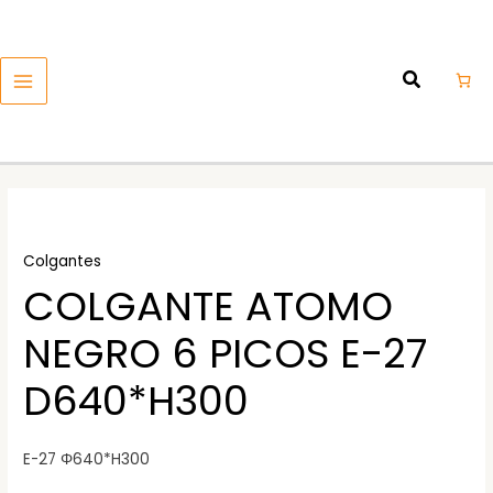
Ir
MAIN
al
MENU
contenido
Colgantes
COLGANTE ATOMO
NEGRO 6 PICOS E-27
D640*H300
E-27 Φ640*H300