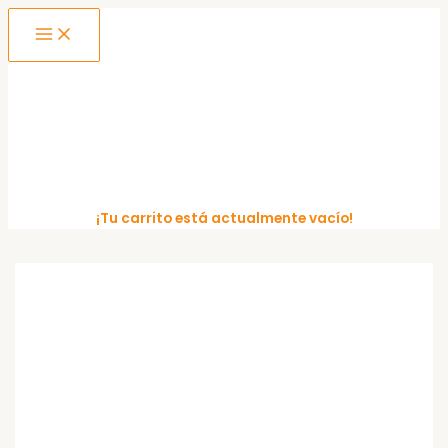
MAIN
Ir
MENU
al
contenido
¡Tu carrito está actualmente vacío!