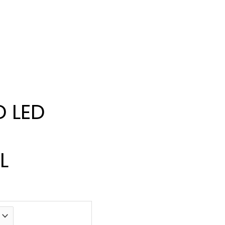
D LED
L