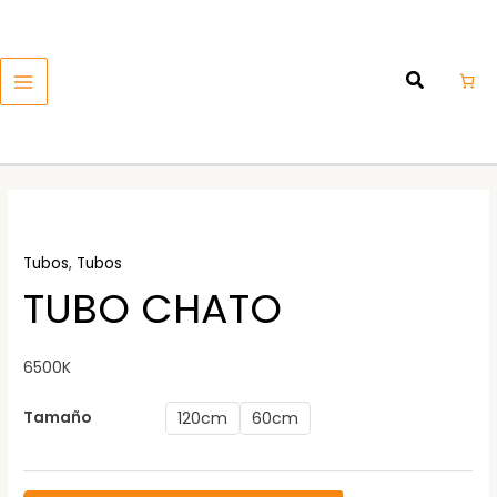
Ir
MAIN
al
MENU
contenido
Tubos
,
Tubos
TUBO CHATO
6500K
Tamaño
120cm
60cm