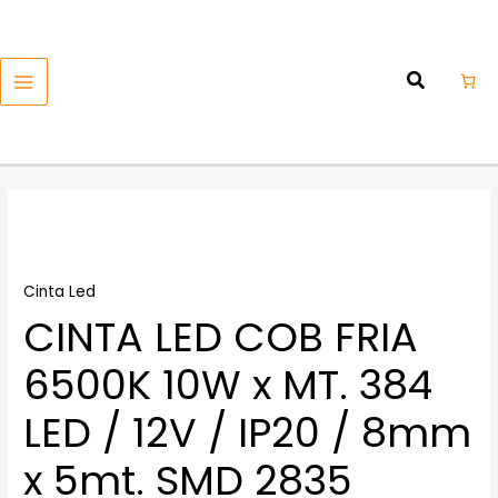
Ir
MAIN
al
MENU
contenido
Cinta Led
CINTA LED COB FRIA
6500K 10W x MT. 384
LED / 12V / IP20 / 8mm
x 5mt. SMD 2835