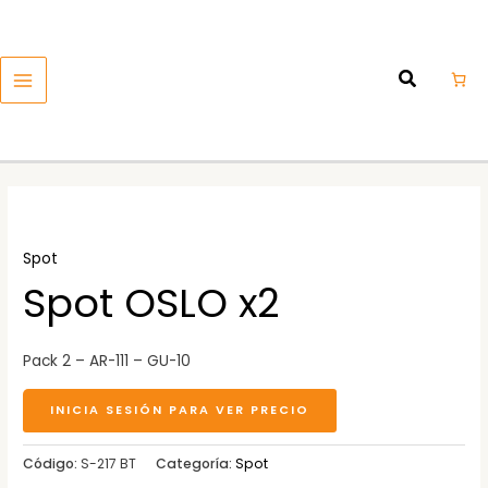
Ir
MAIN
al
MENU
contenido
Spot
Spot OSLO x2
Pack 2 – AR-111 – GU-10
INICIA SESIÓN PARA VER PRECIO
Código:
S-217 BT
Categoría:
Spot