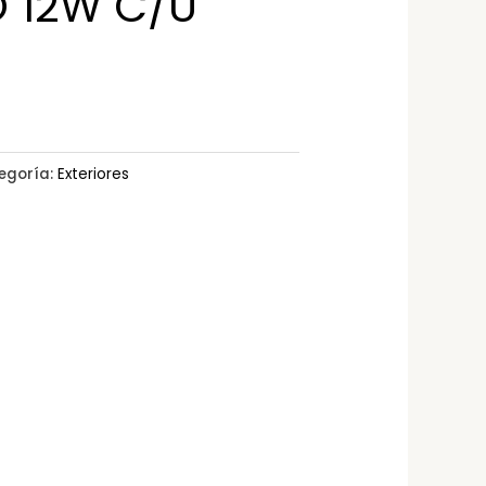
 12W C/U
egoría:
Exteriores