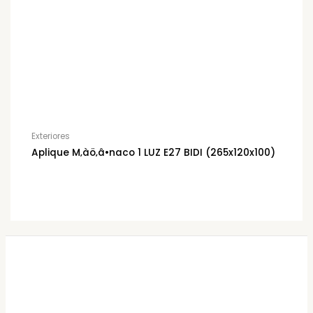
Exteriores
Aplique M‚àö‚â•naco 1 LUZ E27 BIDI (265x120x100)