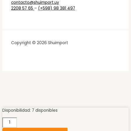
contacto@shuimport.uy
2208 57 65
–
(+598) 98 381 497
Copyright © 2026 Shuimport
PUNTERA
Disponibilidad:
7 disponibles
44
PARA
PERFIL