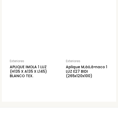
Exteriores
Exteriores
APLIQUE IMOLA 1 LUZ
Aplique M‚àö‚â•naco 1
(H135 X A135 X L145)
LUZ E27 BIDI
BLANCO TEX.
(265x120x100)