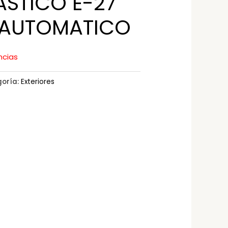
STICO E-27
AUTOMATICO
ncias
oría:
Exteriores