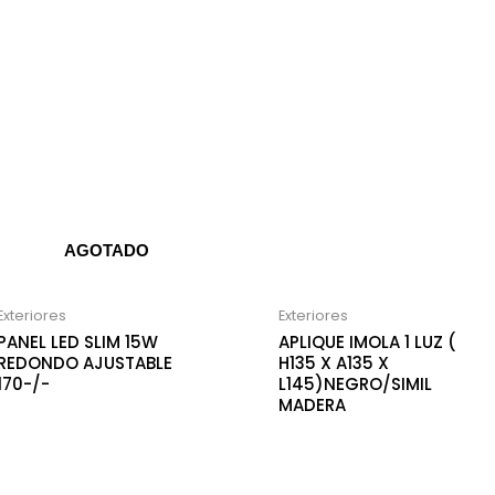
AGOTADO
Exteriores
Exteriores
PANEL LED SLIM 15W
APLIQUE IMOLA 1 LUZ (
REDONDO AJUSTABLE
H135 X A135 X
170-/-
L145)NEGRO/SIMIL
MADERA