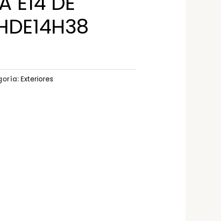
A E14 DE
HDE14H38
goría:
Exteriores