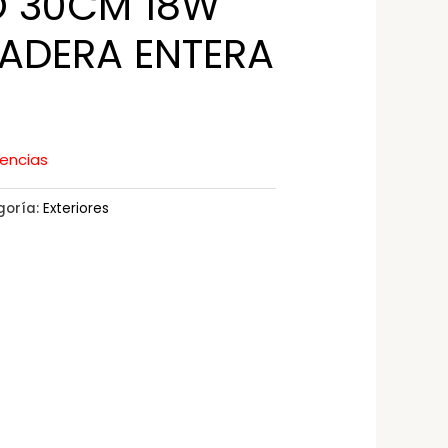
 30CM 18W
ADERA ENTERA
tencias
goría:
Exteriores