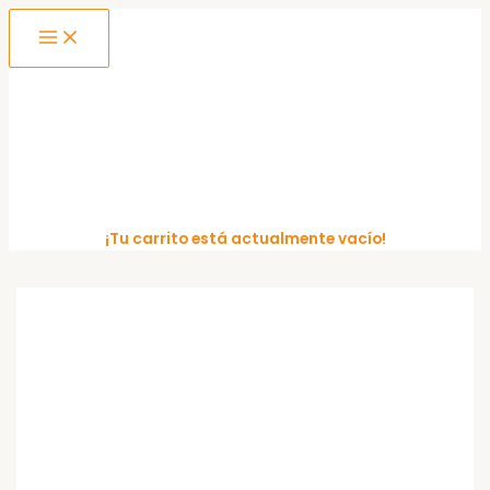
MAIN
Ir
MENU
al
contenido
¡Tu carrito está actualmente vacío!