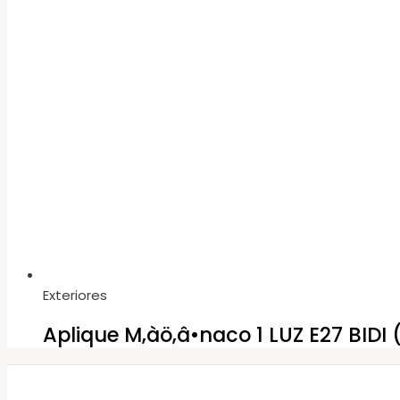
Exteriores
Aplique M‚àö‚â•naco 1 LUZ E27 BIDI 