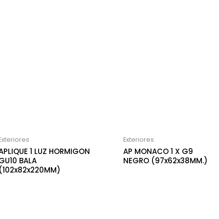
Exteriores
Exteriores
APLIQUE 1 LUZ HORMIGON
AP MONACO 1 X G9
GU10 BALA
NEGRO (97x62x38MM.)
(102x82x220MM)