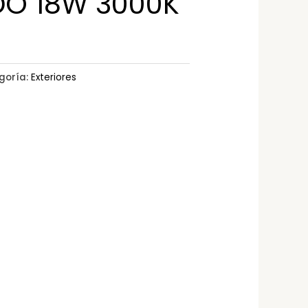
O 18W 3000K
goría:
Exteriores