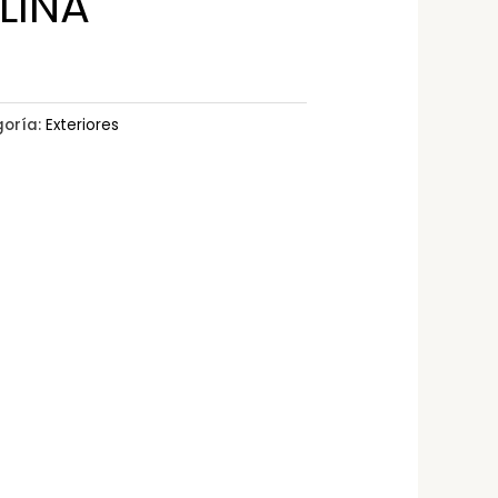
LINA
oría:
Exteriores