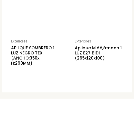
Exteriores
Exteriores
APLIQUE SOMBRERO 1
Aplique M‚àö‚â•naco 1
LUZ NEGRO TEX.
LUZ E27 BIDI
(ANCHO:350x
(265x120x100)
H:290MM)