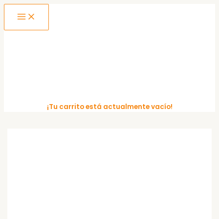
MAIN
Ir
MENU
al
contenido
¡Tu carrito está actualmente vacío!