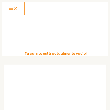
MAIN
Ir
MENU
al
contenido
¡Tu carrito está actualmente vacío!