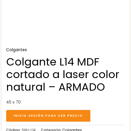
Colgantes
Colgante L14 MDF
cortado a laser color
natural – ARMADO
45 x 70
INICIA SESIÓN PARA VER PRECIO
Código:
SHU-L14
Categoría:
Colgantes