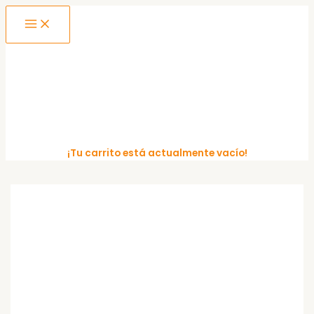
MAIN
Ir
MENU
al
contenido
¡Tu carrito está actualmente vacío!