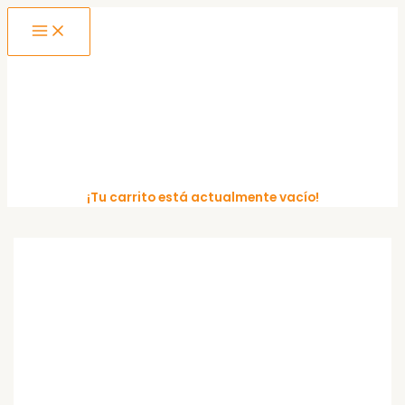
MAIN
Ir
MENU
al
contenido
¡Tu carrito está actualmente vacío!