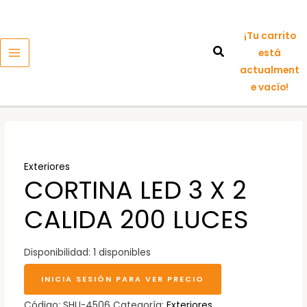
Ir
MAIN
al
MENU
¡Tu carrito
contenido
está
actualment
e vacío!
Exteriores
CORTINA LED 3 X 2
CALIDA 200 LUCES
Disponibilidad:
1 disponibles
INICIA SESIÓN PARA VER PRECIO
Código:
SHU-4506
Categoría:
Exteriores