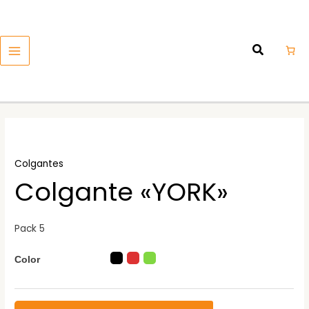
Ir
MAIN
al
MENU
contenido
Colgantes
Colgante «YORK»
Pack 5
Color