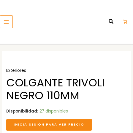
Ir
MAIN
al
MENU
contenido
Exteriores
COLGANTE TRIVOLI
NEGRO 110MM
Disponibilidad:
27 disponibles
INICIA SESIÓN PARA VER PRECIO