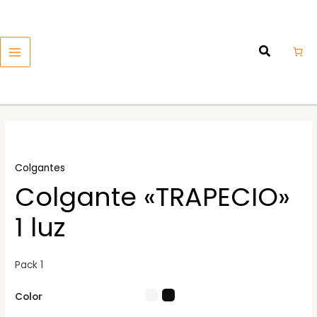
Ir
MAIN
al
MENU
contenido
Colgantes
Colgante «TRAPECIO»
1 luz
Pack 1
Color