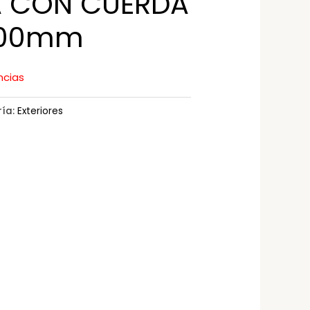
A CON CUERDA
300mm
ncias
ría:
Exteriores